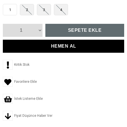
1
2
3
4
Kritik Stok
Favorilere Ekle
İstek Listeme Ekle
Fiyat Düşünce Haber Ver