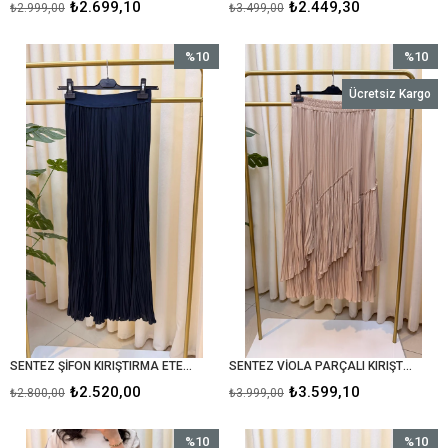
₺2.699,10
₺2.449,30
₺2.999,00
₺3.499,00
%10
%10
İndirim
İndirim
Ücretsiz Kargo
%10İndirim
%10İndir
SENTEZ ŞİFON KIRIŞTIRMA ETEK 5432 LACİVERT
SENTEZ VİOLA PARÇALI KIRIŞTIRMA ETEK BEJ
₺2.520,00
₺3.599,10
₺2.800,00
₺3.999,00
%10
%10