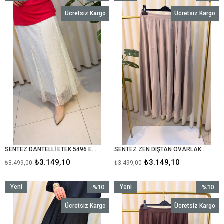
Ürün
İndirim
Ürün
İndirim
Ücretsiz Kargo
Ücretsiz Kargo
%10İndirim
%10İndir
SENTEZ DANTELLİ ETEK 5496 EKRU
SENTEZ ZEN DIŞTAN OVARLAKLI PARÇALI ETEK 5495 TAŞ
₺3.149,10
₺3.149,10
₺3.499,00
₺3.499,00
Yeni
%10
Yeni
%10
Ürün
İndirim
Ürün
İndirim
Ücretsiz Kargo
Ücretsiz Kargo
%10İndirim
%10İndir