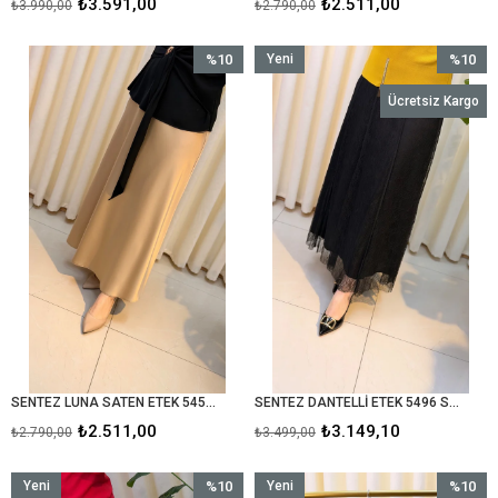
₺3.591,00
₺2.511,00
₺3.990,00
₺2.790,00
%10
Yeni
%10
İndirim
Ürün
İndirim
Ücretsiz Kargo
%10İndirim
%10İndir
SENTEZ LUNA SATEN ETEK 5457 GOLD
SENTEZ DANTELLİ ETEK 5496 SİYAH
₺2.511,00
₺3.149,10
₺2.790,00
₺3.499,00
Yeni
%10
Yeni
%10