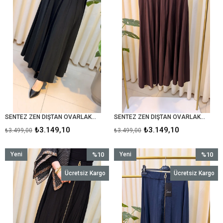
SENTEZ ZEN DIŞTAN OVARLAKLI PARÇALI ETEK 5495 SİYAH
SENTEZ ZEN DIŞTAN OVARLAKLI PARÇALI ETEK 5495 KAHVE
₺3.149,10
₺3.149,10
₺3.499,00
₺3.499,00
Yeni
%10
Yeni
%10
Ürün
İndirim
Ürün
İndirim
Ücretsiz Kargo
Ücretsiz Kargo
%10İndirim
%10İndir