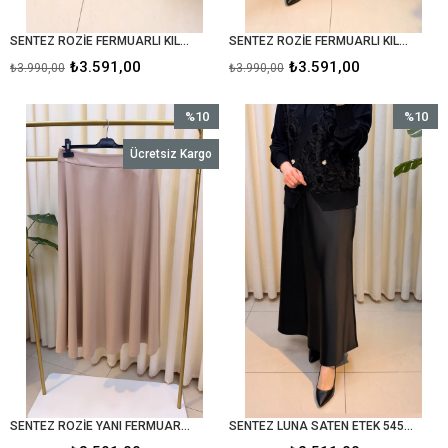
SENTEZ ROZİE FERMUARLI KILOŞ ETEK 5491 KAHVE
SENTEZ ROZİE FERMUARLI KILOŞ ETEK 5491 SİYAH
₺3.591,00
₺3.591,00
₺3.990,00
₺3.990,00
%10
%10
İndirim
İndirim
Ücretsiz Kargo
%10İndirim
%10İndir
SENTEZ ROZİE YANI FERMUARLI KILOŞ ETEK 5491 TAŞ
SENTEZ LUNA SATEN ETEK 5457 SİYAH