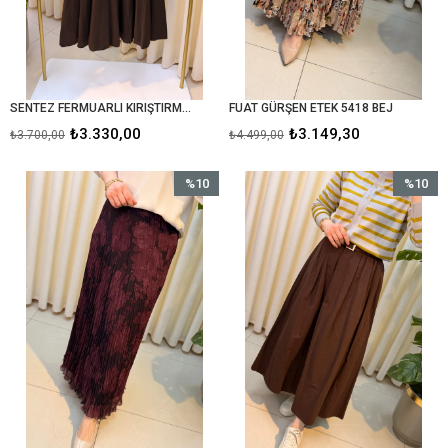
SENTEZ FERMUARLI KIRIŞTIRMA ETEK 5490 KAHVE
FUAT GÜRŞEN ETEK 5418 BEJ
₺3.330,00
₺3.149,30
₺3.700,00
₺4.499,00
%10
%10
İndirim
İndirim
%10İndirim
%10İndir