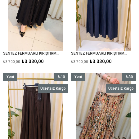
SENTEZ FERMUARLI KIRIŞTIRMA ETEK 5490 SİYAH
SENTEZ FERMUARLI KIRIŞTIRMA ETEK 5490 LACİVERT
₺3.330,00
₺3.330,00
₺3.700,00
₺3.700,00
Yeni
%10
Yeni
%30
Ürün
İndirim
Ürün
İndirim
Ücretsiz Kargo
Ücretsiz Kargo
%10İndirim
%30İndir