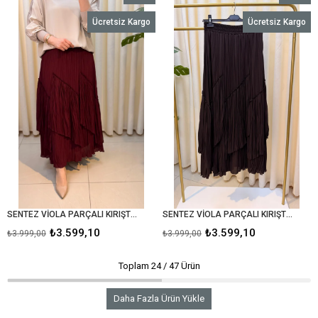
İndirim
İndirim
Ücretsiz Kargo
Ücretsiz Kargo
%10İndirim
%10İndir
SENTEZ VİOLA PARÇALI KIRIŞTIRMA ETEK BORDO
SENTEZ VİOLA PARÇALI KIRIŞTIRMA ETEK 5475 KAHVE
₺3.599,10
₺3.599,10
₺3.999,00
₺3.999,00
Toplam
24
/
47
Ürün
Daha Fazla Ürün Yükle