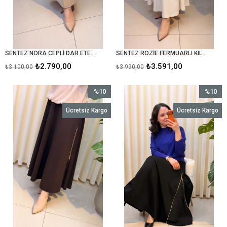
SENTEZ NORA CEPLİ DAR ETEK 5489 TAŞ
SENTEZ ROZİE FERMUARLI KILOŞ ETEK 5491 BEYAZ
₺2.790,00
₺3.591,00
₺3.100,00
₺3.990,00
%10
%10
İndirim
İndirim
Ücretsiz Kargo
Ücretsiz Kargo
%10İndirim
%10İndir