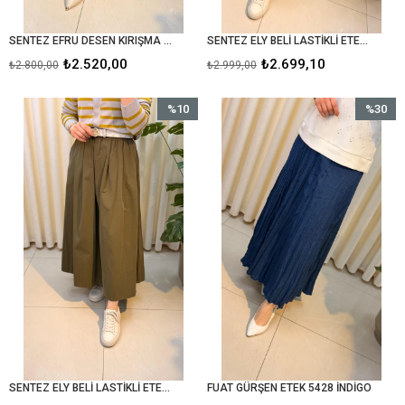
SENTEZ EFRU DESEN KIRIŞMA ETEK 5482 BORDO
SENTEZ ELY BELİ LASTİKLİ ETEK 5479 KAHVE
₺2.520,00
₺2.699,10
₺2.800,00
₺2.999,00
%10
%30
İndirim
İndirim
%10İndirim
%30İndir
SENTEZ ELY BELİ LASTİKLİ ETEK 5479 HAKİ
FUAT GÜRŞEN ETEK 5428 İNDİGO