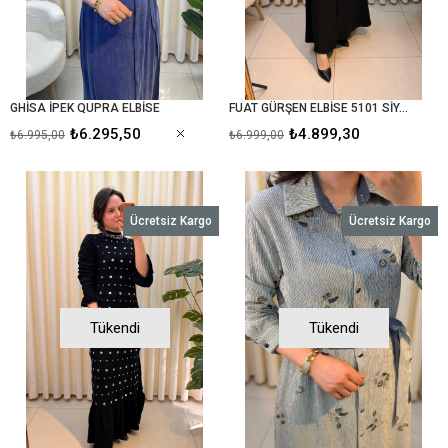
GHİSA İPEK QUPRA ELBİSE
FUAT GÜRŞEN ELBİSE 5101 SİYAH
₺6.295,50
₺4.899,30
₺6.995,00
₺6.999,00
Ücretsiz Kargo
Ücretsiz Kargo
Tükendi
Tükendi