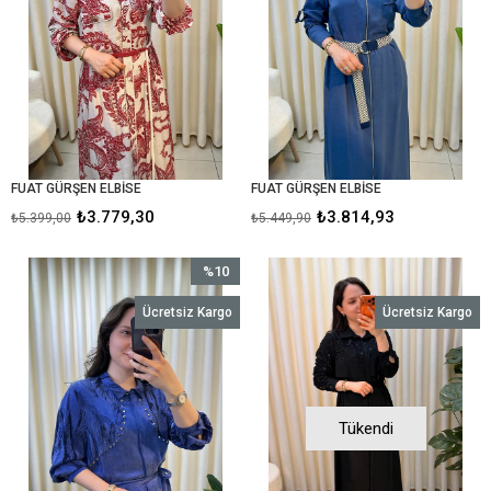
FUAT GÜRŞEN ELBİSE
FUAT GÜRŞEN ELBİSE
₺3.779,30
₺3.814,93
₺5.399,00
₺5.449,90
%10
İndirim
Ücretsiz Kargo
Ücretsiz Kargo
%10İndirim
Tükendi