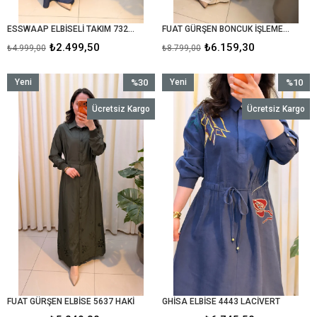
ESSWAAP ELBİSELİ TAKIM 7327 MAVİ
FUAT GÜRŞEN BONCUK İŞLEMELİ ELBİSE 5110 BEJ
₺2.499,50
₺6.159,30
₺4.999,00
₺8.799,00
Yeni
%30
Yeni
%10
Ürün
İndirim
Ürün
İndirim
Ücretsiz Kargo
Ücretsiz Kargo
%30İndirim
%10İndir
FUAT GÜRŞEN ELBİSE 5637 HAKİ
GHİSA ELBİSE 4443 LACİVERT