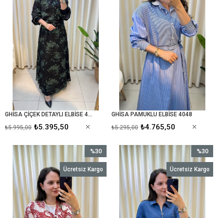
GHİSA ÇİÇEK DETAYLI ELBİSE 4104
GHİSA PAMUKLU ELBİSE 4048
₺5.395,50
₺4.765,50
₺5.995,00
₺5.295,00
%30
%30
İndirim
İndirim
Ücretsiz Kargo
Ücretsiz Kargo
%30İndirim
%30İndir