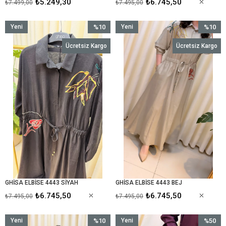
₺5.249,30
₺6.745,50
₺7.499,00
₺7.495,00
Yeni
%10
Yeni
%10
Ürün
İndirim
Ürün
İndirim
Ücretsiz Kargo
Ücretsiz Kargo
%10İndirim
%10İndir
GHİSA ELBİSE 4443 SİYAH
GHİSA ELBİSE 4443 BEJ
₺6.745,50
₺6.745,50
₺7.495,00
₺7.495,00
Yeni
%10
Yeni
%50