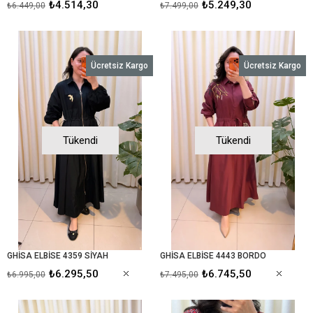
₺4.514,30
₺5.249,30
₺6.449,00
₺7.499,00
Ücretsiz Kargo
Ücretsiz Kargo
Tükendi
Tükendi
GHİSA ELBİSE 4359 SİYAH
GHİSA ELBİSE 4443 BORDO
₺6.295,50
₺6.745,50
₺6.995,00
₺7.495,00