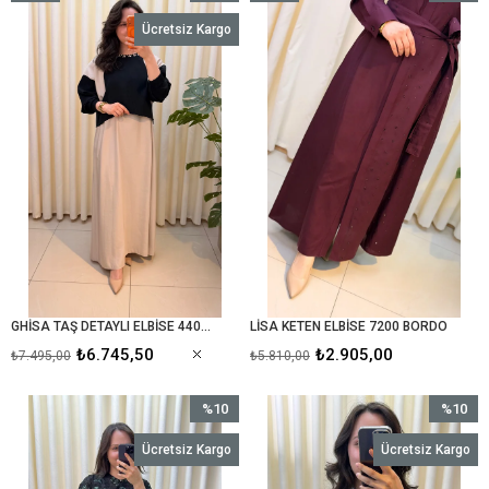
Ürün
İndirim
Ürün
İndirim
Ücretsiz Kargo
%10İndirim
%50İndir
GHİSA TAŞ DETAYLI ELBİSE 4408 SİYAH TAŞ
LİSA KETEN ELBİSE 7200 BORDO
₺6.745,50
₺2.905,00
₺7.495,00
₺5.810,00
%10
%10
İndirim
İndirim
Ücretsiz Kargo
Ücretsiz Kargo
%10İndirim
%10İndir