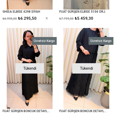
GHİSA ELBİSE 4298 SİYAH
FUAT GÜRŞEN ELBİSE 5104 ORJ.
₺6.295,50
₺5.459,30
₺6.995,00
₺7.799,00
Ücretsiz Kargo
Ücretsiz Kargo
Tükendi
Tükendi
FUAT GÜRŞEN BONCUK DETAYLI ELBİSE 5100 SİYAH
FUAT GÜRŞEN BONCUK DETAYLI ELBİSE 5124 SİYAH