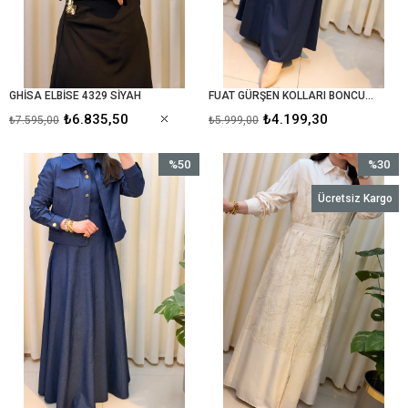
GHİSA ELBİSE 4329 SİYAH
FUAT GÜRŞEN KOLLARI BONCUKLU ELBİSE 5115 LACİVERT
₺6.835,50
₺4.199,30
₺7.595,00
₺5.999,00
%50
%30
İndirim
İndirim
Ücretsiz Kargo
%50İndirim
%30İndir