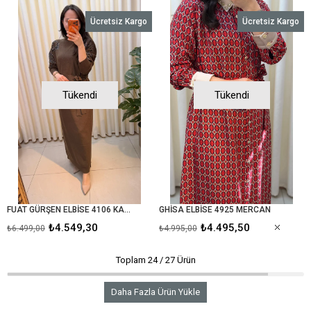
Ücretsiz Kargo
Ücretsiz Kargo
Tükendi
Tükendi
FUAT GÜRŞEN ELBİSE 4106 KAHVE
GHİSA ELBİSE 4925 MERCAN
₺4.549,30
₺4.495,50
₺6.499,00
₺4.995,00
Toplam
24
/
27
Ürün
Daha Fazla Ürün Yükle