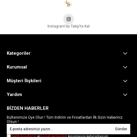
İnstagram'da Takip'te Kal
Kategoriler
Kurumsal
Müşteri İlişkileri
Yardım
BİZDEN HABERLER
Bültenimize Üye Olun ! Tüm İndirim ve Fırsatlardan İlk Sizin Haberiniz
Olsun !
Gönder
Üyelik koşullarını
ve
kişisel verilerimin
korunmasını kabul ediyorum.