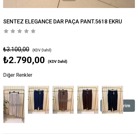
SENTEZ ELEGANCE DAR PAÇA PANT.5618 EKRU
₺3.100,00
(KDV Dahil)
₺2.790,00
(KDV Dahil)
Diğer Renkler
Tükendi
Tükendi
%
10
İndirim