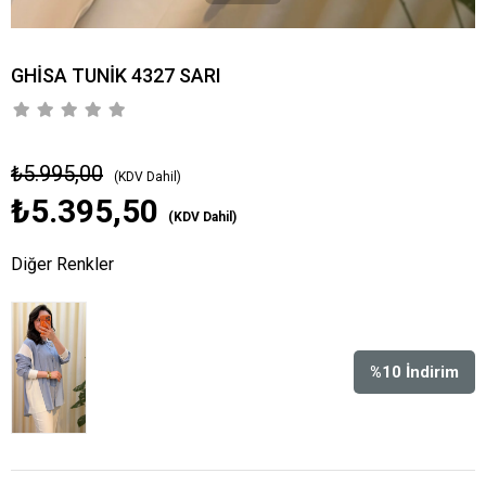
GHİSA TUNİK 4327 SARI
₺5.995,00
(KDV Dahil)
₺5.395,50
(KDV Dahil)
Diğer Renkler
%
10
İndirim