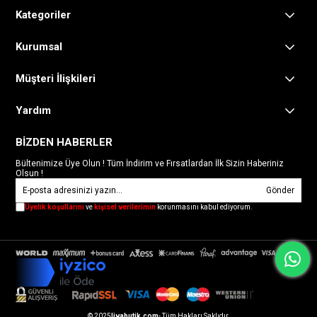
Kategoriler
Kurumsal
Müşteri İlişkileri
Yardım
BİZDEN HABERLER
Bültenimize Üye Olun ! Tüm İndirim ve Fırsatlardan İlk Sizin Haberiniz
Olsun !
Gönder
Üyelik koşullarını
ve
kişisel verilerimin
korunmasını kabul ediyorum.
© 2025
livabutik.com
- Tüm Hakları Saklıdır.