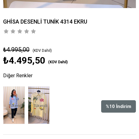
GHİSA DESENLİ TUNİK 4314 EKRU
₺4.995,00
(KDV Dahil)
₺4.495,50
(KDV Dahil)
Diğer Renkler
Tükendi
Tükendi
%
10
İndirim