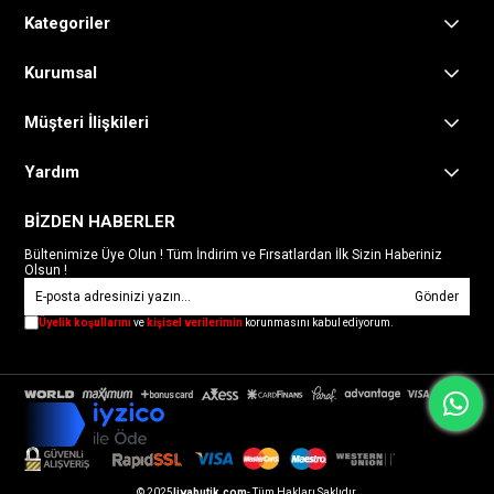
Kategoriler
Kurumsal
Müşteri İlişkileri
Yardım
BİZDEN HABERLER
Bültenimize Üye Olun ! Tüm İndirim ve Fırsatlardan İlk Sizin Haberiniz
Olsun !
Gönder
Üyelik koşullarını
ve
kişisel verilerimin
korunmasını kabul ediyorum.
© 2025
livabutik.com
- Tüm Hakları Saklıdır.