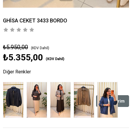
GHİSA CEKET 3433 BORDO
₺5.950,00
(KDV Dahil)
₺5.355,00
(KDV Dahil)
Diğer Renkler
%
10
İndirim